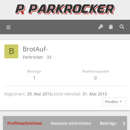
BrotAuf-
B
Parkrocker
·
33
Beiträge
Reaktionspunkte
1
0
Registriert
29. Mai 2015
Letzte Aktivität
31. Mai 2015
Finden
Profilnachrichten
Neueste Aktivitäten
Beiträge
In