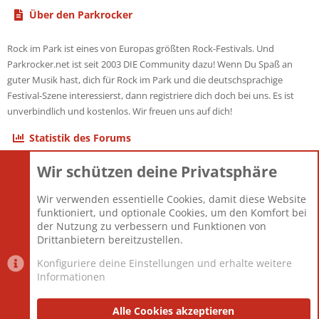
Über den Parkrocker
Rock im Park ist eines von Europas größten Rock-Festivals. Und
Parkrocker.net ist seit 2003 DIE Community dazu! Wenn Du Spaß an
guter Musik hast, dich für Rock im Park und die deutschsprachige
Festival-Szene interessierst, dann registriere dich doch bei uns. Es ist
unverbindlich und kostenlos. Wir freuen uns auf dich!
Statistik des Forums
Wir schützen deine Privatsphäre
Themen
22.121
Beiträge
825.694
Wir verwenden essentielle Cookies, damit diese Website
Mitglieder
12.427
funktioniert, und optionale Cookies, um den Komfort bei
Neuestes Mitglied
Berlin
der Nutzung zu verbessern und Funktionen von
Drittanbietern bereitzustellen.
Konfiguriere deine Einstellungen und erhalte weitere
Informationen
Datenschutz-Einstellungen
PR Light
Deutsch [Du]
Nutzungsbedingungen
Alle Cookies akzeptieren
Datenschutzerklärung
Impressum