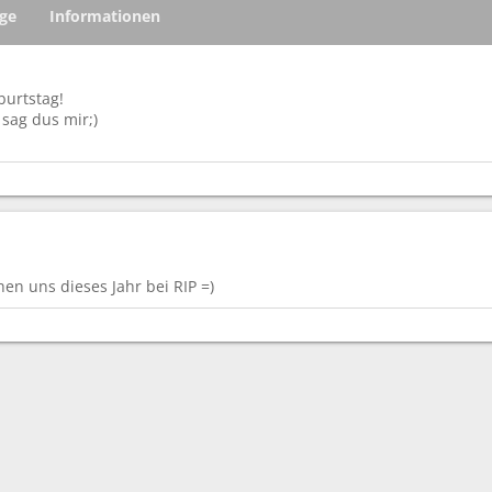
äge
Informationen
burtstag!
sag dus mir;)
hen uns dieses Jahr bei RIP =)