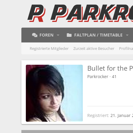
FOREN
FALTPLAN / TIMETABLE
Registrierte Mitglieder
Zurzeit aktive Besucher
Profiln
Bullet for the 
Parkrocker
·
41
Registriert
21. Januar