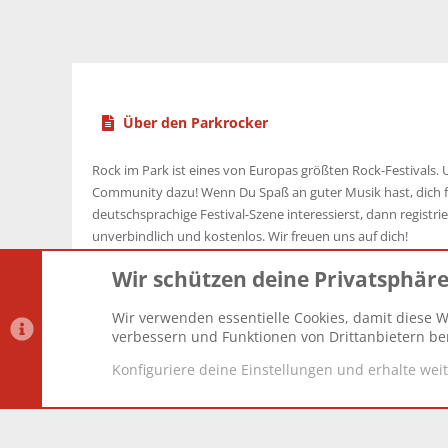
Über den Parkrocker
Rock im Park ist eines von Europas größten Rock-Festivals. U
Community dazu! Wenn Du Spaß an guter Musik hast, dich f
deutschsprachige Festival-Szene interessierst, dann registrier
unverbindlich und kostenlos. Wir freuen uns auf dich!
Wir schützen deine Privatsphär
Wir verwenden essentielle Cookies, damit diese W
Datenschutz-Einstellungen
PR Light
Deutsch [Du]
verbessern und Funktionen von Drittanbietern ber
Konfiguriere deine Einstellungen und erhalte wei
®
Community platform by XenForo
© 2010-2025 XenForo Lt