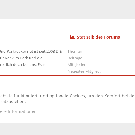
Statistik des Forums
nd Parkrocker.net ist seit 2003 DIE
Themen
ür Rock im Park und die
Beiträge
e dich doch bei uns. Es ist
Mitglieder
Neuestes Mitglied
e
ebsite funktioniert, und optionale Cookies, um den Komfort bei d
N
eitzustellen.
tere Informationen
d.
|
Style and add-ons by ThemeHouse