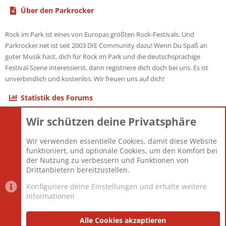
Über den Parkrocker
Rock im Park ist eines von Europas größten Rock-Festivals. Und
Parkrocker.net ist seit 2003 DIE Community dazu! Wenn Du Spaß an
guter Musik hast, dich für Rock im Park und die deutschsprachige
Festival-Szene interessierst, dann registriere dich doch bei uns. Es ist
unverbindlich und kostenlos. Wir freuen uns auf dich!
Statistik des Forums
Wir schützen deine Privatsphäre
Themen
22.121
Beiträge
825.678
Wir verwenden essentielle Cookies, damit diese Website
Mitglieder
12.426
funktioniert, und optionale Cookies, um den Komfort bei
Neuestes Mitglied
nabulamisika
der Nutzung zu verbessern und Funktionen von
Drittanbietern bereitzustellen.
Konfiguriere deine Einstellungen und erhalte weitere
Informationen
Datenschutz-Einstellungen
PR Light
Deutsch [Du]
Nutzungsbedingungen
Alle Cookies akzeptieren
Datenschutzerklärung
Impressum