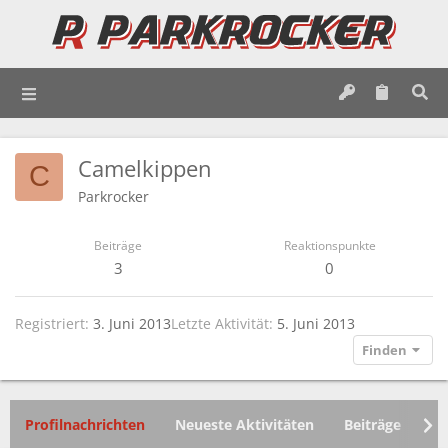
Camelkippen
C
Parkrocker
Beiträge
Reaktionspunkte
3
0
Registriert
3. Juni 2013
Letzte Aktivität
5. Juni 2013
Finden
Profilnachrichten
Neueste Aktivitäten
Beiträge
In