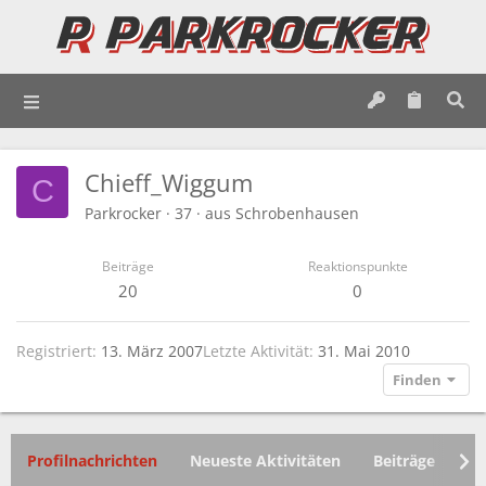
Chieff_Wiggum
C
Parkrocker
·
37
·
aus
Schrobenhausen
Beiträge
Reaktionspunkte
20
0
Registriert
13. März 2007
Letzte Aktivität
31. Mai 2010
Finden
Profilnachrichten
Neueste Aktivitäten
Beiträge
In