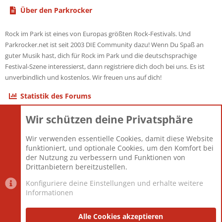
Über den Parkrocker
Rock im Park ist eines von Europas größten Rock-Festivals. Und
Parkrocker.net ist seit 2003 DIE Community dazu! Wenn Du Spaß an
guter Musik hast, dich für Rock im Park und die deutschsprachige
Festival-Szene interessierst, dann registriere dich doch bei uns. Es ist
unverbindlich und kostenlos. Wir freuen uns auf dich!
Statistik des Forums
Wir schützen deine Privatsphäre
Themen
22.120
Beiträge
825.659
Wir verwenden essentielle Cookies, damit diese Website
Mitglieder
12.425
funktioniert, und optionale Cookies, um den Komfort bei
Neuestes Mitglied
Toddster85
der Nutzung zu verbessern und Funktionen von
Drittanbietern bereitzustellen.
Konfiguriere deine Einstellungen und erhalte weitere
Informationen
Datenschutz-Einstellungen
PR Light
Deutsch [Du]
Nutzungsbedingungen
Alle Cookies akzeptieren
Datenschutzerklärung
Impressum