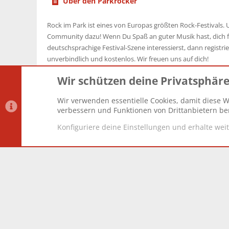
Über den Parkrocker
Rock im Park ist eines von Europas größten Rock-Festivals. U
Community dazu! Wenn Du Spaß an guter Musik hast, dich f
deutschsprachige Festival-Szene interessierst, dann registrier
unverbindlich und kostenlos. Wir freuen uns auf dich!
Wir schützen deine Privatsphär
Wir verwenden essentielle Cookies, damit diese W
Datenschutz-Einstellungen
PR Light
Deutsch [Du]
verbessern und Funktionen von Drittanbietern ber
Konfiguriere deine Einstellungen und erhalte wei
®
Community platform by XenForo
© 2010-2025 XenForo Lt