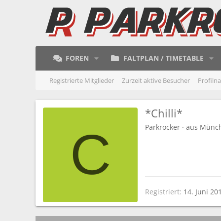
FOREN
FALTPLAN / TIMETABLE
Registrierte Mitglieder
Zurzeit aktive Besucher
Profiln
*Chilli*
Parkrocker
·
aus
Münc
C
Registriert
14. Juni 20