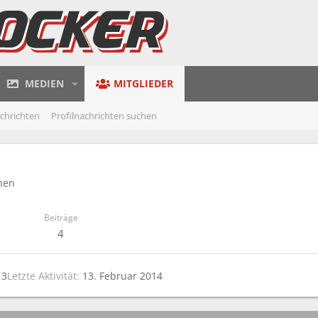
MEDIEN
MITGLIEDER
achrichten
Profilnachrichten suchen
hen
Beiträge
4
13
Letzte Aktivität
13. Februar 2014