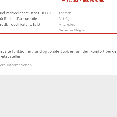
Statistik des Forums
nd Parkrocker.net ist seit 2003 DIE
Themen
ür Rock im Park und die
Beiträge
e dich doch bei uns. Es ist
Mitglieder
Neuestes Mitglied
e
ebsite funktioniert, und optionale Cookies, um den Komfort bei d
N
eitzustellen.
tere Informationen
d.
|
Style and add-ons by ThemeHouse