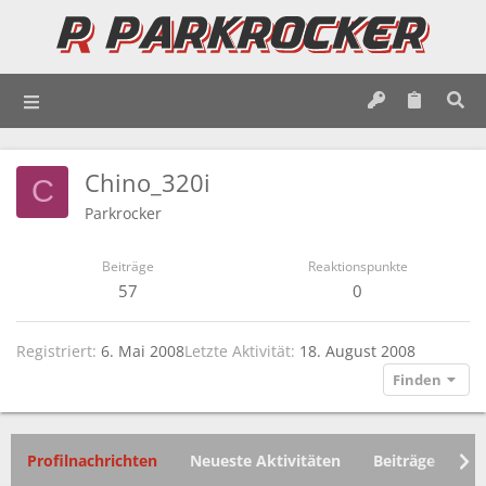
Chino_320i
C
Parkrocker
Beiträge
Reaktionspunkte
57
0
Registriert
6. Mai 2008
Letzte Aktivität
18. August 2008
Finden
Profilnachrichten
Neueste Aktivitäten
Beiträge
In