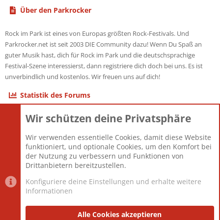
Über den Parkrocker
Rock im Park ist eines von Europas größten Rock-Festivals. Und
Parkrocker.net ist seit 2003 DIE Community dazu! Wenn Du Spaß an
guter Musik hast, dich für Rock im Park und die deutschsprachige
Festival-Szene interessierst, dann registriere dich doch bei uns. Es ist
unverbindlich und kostenlos. Wir freuen uns auf dich!
Statistik des Forums
Wir schützen deine Privatsphäre
Themen
22.120
Beiträge
825.659
Wir verwenden essentielle Cookies, damit diese Website
Mitglieder
12.425
funktioniert, und optionale Cookies, um den Komfort bei
Neuestes Mitglied
Toddster85
der Nutzung zu verbessern und Funktionen von
Drittanbietern bereitzustellen.
Konfiguriere deine Einstellungen und erhalte weitere
Informationen
Datenschutz-Einstellungen
PR Light
Deutsch [Du]
Nutzungsbedingungen
Alle Cookies akzeptieren
Datenschutzerklärung
Impressum