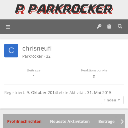
chrisneufi
C
Parkrocker
·
32
Beiträge
Reaktionspunkte
1
0
Registriert
9. Oktober 2014
Letzte Aktivität
31. Mai 2015
Finden
Profilnachrichten
Neueste Aktivitäten
Beiträge
In