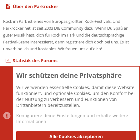
Über den Parkrocker
Rock im Park ist eines von Europas größten Rock-Festivals. Und
Parkrocker.net ist seit 2003 DIE Community dazu! Wenn Du Spaß an
guter Musik hast, dich für Rock im Park und die deutschsprachige
Festival-Szene interessierst, dann registriere dich doch bei uns. Es ist
unverbindlich und kostenlos. Wir freuen uns auf dich!
Statistik des Forums
Wir schützen deine Privatsphäre
Themen
22.121
Beiträge
825.690
Wir verwenden essentielle Cookies, damit diese Website
Mitglieder
12.427
funktioniert, und optionale Cookies, um den Komfort bei
Neuestes Mitglied
Berlin
der Nutzung zu verbessern und Funktionen von
Drittanbietern bereitzustellen.
Konfiguriere deine Einstellungen und erhalte weitere
Informationen
Datenschutz-Einstellungen
PR Light
Deutsch [Du]
Nutzungsbedingungen
Alle Cookies akzeptieren
Datenschutzerklärung
Impressum