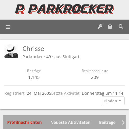
Chrisse
Parkrocker
·
49
·
aus
Stuttgart
Beiträge
Reaktionspunkte
1.145
209
Registriert
24. Mai 2005
Letzte Aktivität
Donnerstag um 11:14
Finden
Profilnachrichten
Neueste Aktivitäten
Beiträge
In