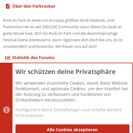
Über den Parkrocker
Rock im Park ist eines von Europas größten Rock-Festivals. Und
Parkrocker.net ist seit 2003 DIE Community dazu! Wenn Du Spaß an
guter Musik hast, dich für Rock im Park und die deutschsprachige
Festival-Szene interessierst, dann registriere dich doch bei uns. Es ist
unverbindlich und kostenlos. Wir freuen uns auf dich!
Statistik des Forums
Wir schützen deine Privatsphäre
Themen
22.121
Beiträge
825.694
Wir verwenden essentielle Cookies, damit diese Website
Mitglieder
12.427
funktioniert, und optionale Cookies, um den Komfort bei
Neuestes Mitglied
Berlin
der Nutzung zu verbessern und Funktionen von
Drittanbietern bereitzustellen.
Konfiguriere deine Einstellungen und erhalte weitere
Informationen
Datenschutz-Einstellungen
PR Light
Deutsch [Du]
Nutzungsbedingungen
Alle Cookies akzeptieren
Datenschutzerklärung
Impressum