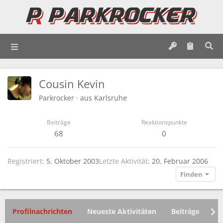
Cousin Kevin
Parkrocker
·
aus
Karlsruhe
Beiträge
Reaktionspunkte
68
0
Registriert
5. Oktober 2003
Letzte Aktivität
20. Februar 2006
Finden
Profilnachrichten
Neueste Aktivitäten
Beiträge
In