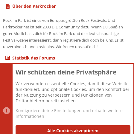
Über den Parkrocker
Rock im Park ist eines von Europas größten Rock-Festivals. Und
Parkrocker.net ist seit 2003 DIE Community dazu! Wenn Du Spaß an
guter Musik hast, dich für Rock im Park und die deutschsprachige
Festival-Szene interessierst, dann registriere dich doch bei uns. Es ist
unverbindlich und kostenlos. Wir freuen uns auf dich!
Statistik des Forums
Wir schützen deine Privatsphäre
Themen
22.121
Beiträge
825.690
Wir verwenden essentielle Cookies, damit diese Website
Mitglieder
12.427
funktioniert, und optionale Cookies, um den Komfort bei
Neuestes Mitglied
Berlin
der Nutzung zu verbessern und Funktionen von
Drittanbietern bereitzustellen.
Konfiguriere deine Einstellungen und erhalte weitere
Informationen
Datenschutz-Einstellungen
PR Light
Deutsch [Du]
Nutzungsbedingungen
Alle Cookies akzeptieren
Datenschutzerklärung
Impressum