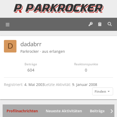
dadabrr
D
Parkrocker
·
aus
erlangen
Beiträge
Reaktionspunkte
604
0
Registriert
4. Mai 2003
Letzte Aktivität
9. Januar 2008
Finden
Profilnachrichten
Neueste Aktivitäten
Beiträge
In