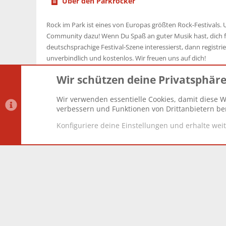
Über den Parkrocker
Rock im Park ist eines von Europas größten Rock-Festivals. U
Community dazu! Wenn Du Spaß an guter Musik hast, dich f
deutschsprachige Festival-Szene interessierst, dann registrier
unverbindlich und kostenlos. Wir freuen uns auf dich!
Wir schützen deine Privatsphär
Wir verwenden essentielle Cookies, damit diese W
Datenschutz-Einstellungen
PR Light
Deutsch [Du]
verbessern und Funktionen von Drittanbietern ber
Konfiguriere deine Einstellungen und erhalte wei
®
Community platform by XenForo
© 2010-2025 XenForo Lt