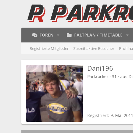
FOREN
FALTPLAN / TIMETABLE
Registrierte Mitglieder
Zurzeit aktive Besucher
Profiln
Dani196
Parkrocker
·
31
·
aus
Di
Registriert
9. Mai 201