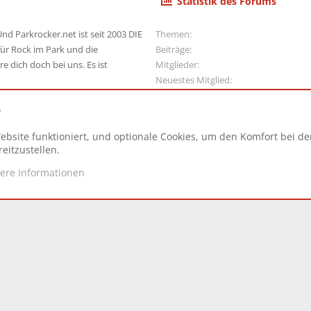
Statistik des Forums
nd Parkrocker.net ist seit 2003 DIE
Themen
ür Rock im Park und die
Beiträge
e dich doch bei uns. Es ist
Mitglieder
Neuestes Mitglied
e
ebsite funktioniert, und optionale Cookies, um den Komfort bei d
N
eitzustellen.
tere Informationen
d.
|
Style and add-ons by ThemeHouse