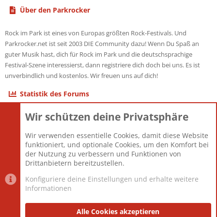
Über den Parkrocker
Rock im Park ist eines von Europas größten Rock-Festivals. Und
Parkrocker.net ist seit 2003 DIE Community dazu! Wenn Du Spaß an
guter Musik hast, dich für Rock im Park und die deutschsprachige
Festival-Szene interessierst, dann registriere dich doch bei uns. Es ist
unverbindlich und kostenlos. Wir freuen uns auf dich!
Statistik des Forums
Wir schützen deine Privatsphäre
Themen
22.121
Beiträge
825.694
Wir verwenden essentielle Cookies, damit diese Website
Mitglieder
12.427
funktioniert, und optionale Cookies, um den Komfort bei
Neuestes Mitglied
Berlin
der Nutzung zu verbessern und Funktionen von
Drittanbietern bereitzustellen.
Konfiguriere deine Einstellungen und erhalte weitere
Informationen
Datenschutz-Einstellungen
PR Light
Deutsch [Du]
Nutzungsbedingungen
Alle Cookies akzeptieren
Datenschutzerklärung
Impressum