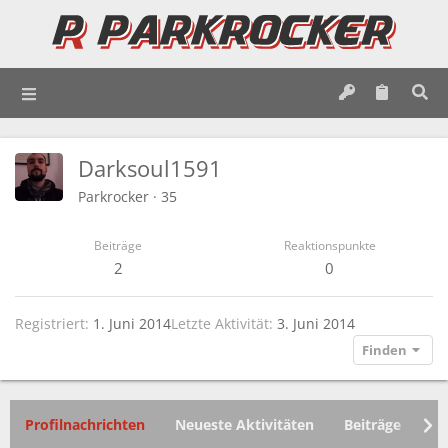
Darksoul1591
Parkrocker
·
35
Beiträge
Reaktionspunkte
2
0
Registriert
1. Juni 2014
Letzte Aktivität
3. Juni 2014
Finden
Profilnachrichten
Neueste Aktivitäten
Beiträge
In