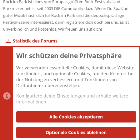
Rock im Park ist eines von Europas größten Rock-Festivals. Und
Parkrocker.net ist seit 2003 DIE Community dazu! Wenn Du Spaß an
guter Musik hast, dich für Rock im Park und die deutschsprachige
Festival-Szene interessierst, dann registriere dich doch bei uns. Es ist
unverbindlich und kostenlos. Wir freuen uns auf dich!
Statistik des Forums
Wir schützen deine Privatsphäre
Themen
22.121
Beiträge
825.691
Wir verwenden essentielle Cookies, damit diese Website
Mitglieder
12.427
funktioniert, und optionale Cookies, um den Komfort bei
Neuestes Mitglied
Berlin
der Nutzung zu verbessern und Funktionen von
Drittanbietern bereitzustellen.
Konfiguriere deine Einstellungen und erhalte weitere
Informationen
Datenschutz-Einstellungen
PR Light
Deutsch [Du]
Nutzungsbedingungen
Alle Cookies akzeptieren
Datenschutzerklärung
Impressum
®
Community platform by XenForo
Optionale Cookies ablehnen
© 2010-2025 XenForo Ltd.
|
Style
and add-ons by ThemeHouse