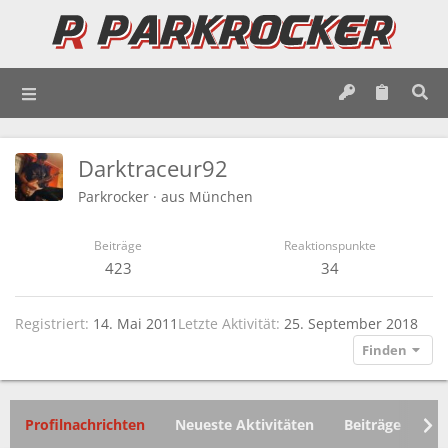
Darktraceur92
Parkrocker
·
aus
München
Beiträge
Reaktionspunkte
423
34
Registriert
14. Mai 2011
Letzte Aktivität
25. September 2018
Finden
Profilnachrichten
Neueste Aktivitäten
Beiträge
In