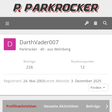
DarthVader007
D
Parkrocker
·
40
·
aus
Weinberg
Beiträge
Reaktionspunkte
226
12
Registriert
24. Mai 2003
Letzte Aktivität
3. Dezember 2025
Finden
Profilnachrichten
Neueste Aktivitäten
Beiträge
In