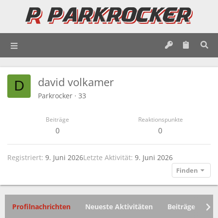
david volkamer
D
Parkrocker
·
33
Beiträge
Reaktionspunkte
0
0
Registriert
9. Juni 2026
Letzte Aktivität
9. Juni 2026
Finden
Profilnachrichten
Neueste Aktivitäten
Beiträge
In