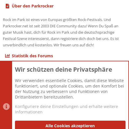
Über den Parkrocker
Rock im Park ist eines von Europas größten Rock-Festivals. Und
Parkrocker.net ist seit 2003 DIE Community dazu! Wenn Du Spaß an
guter Musik hast, dich für Rock im Park und die deutschsprachige
Festival-Szene interessierst, dann registriere dich doch bei uns. Es ist
unverbindlich und kostenlos. Wir freuen uns auf dich!
Statistik des Forums
Wir schützen deine Privatsphäre
Themen
22.121
Beiträge
825.690
Wir verwenden essentielle Cookies, damit diese Website
Mitglieder
12.427
funktioniert, und optionale Cookies, um den Komfort bei
Neuestes Mitglied
Berlin
der Nutzung zu verbessern und Funktionen von
Drittanbietern bereitzustellen.
Konfiguriere deine Einstellungen und erhalte weitere
Informationen
Datenschutz-Einstellungen
PR Light
Deutsch [Du]
Nutzungsbedingungen
Alle Cookies akzeptieren
Datenschutzerklärung
Impressum