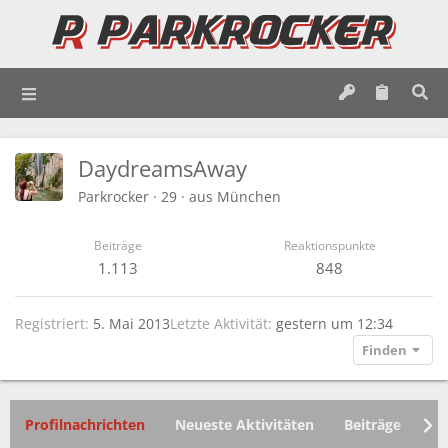
DaydreamsAway
Parkrocker
·
29
·
aus
München
Beiträge
Reaktionspunkte
1.113
848
Registriert
5. Mai 2013
Letzte Aktivität
gestern um 12:34
Finden
Profilnachrichten
Neueste Aktivitäten
Beiträge
In