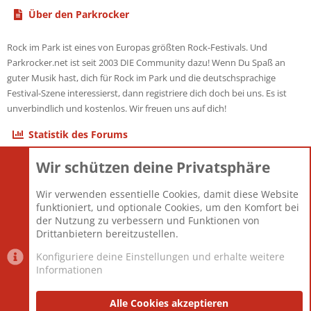
Über den Parkrocker
Rock im Park ist eines von Europas größten Rock-Festivals. Und
Parkrocker.net ist seit 2003 DIE Community dazu! Wenn Du Spaß an
guter Musik hast, dich für Rock im Park und die deutschsprachige
Festival-Szene interessierst, dann registriere dich doch bei uns. Es ist
unverbindlich und kostenlos. Wir freuen uns auf dich!
Statistik des Forums
Wir schützen deine Privatsphäre
Themen
22.121
Beiträge
825.676
Wir verwenden essentielle Cookies, damit diese Website
Mitglieder
12.426
funktioniert, und optionale Cookies, um den Komfort bei
Neuestes Mitglied
nabulamisika
der Nutzung zu verbessern und Funktionen von
Drittanbietern bereitzustellen.
Konfiguriere deine Einstellungen und erhalte weitere
Informationen
Datenschutz-Einstellungen
PR Light
Deutsch [Du]
Nutzungsbedingungen
Alle Cookies akzeptieren
Datenschutzerklärung
Impressum