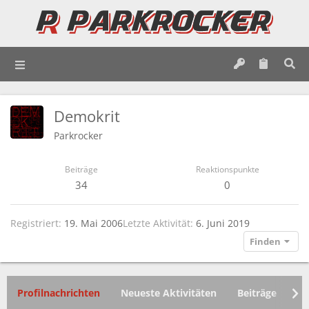
Demokrit
Parkrocker
Beiträge
Reaktionspunkte
34
0
Registriert
19. Mai 2006
Letzte Aktivität
6. Juni 2019
Finden
Profilnachrichten
Neueste Aktivitäten
Beiträge
In