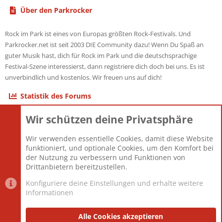
Über den Parkrocker
Rock im Park ist eines von Europas größten Rock-Festivals. Und
Parkrocker.net ist seit 2003 DIE Community dazu! Wenn Du Spaß an
guter Musik hast, dich für Rock im Park und die deutschsprachige
Festival-Szene interessierst, dann registriere dich doch bei uns. Es ist
unverbindlich und kostenlos. Wir freuen uns auf dich!
Statistik des Forums
Wir schützen deine Privatsphäre
Themen
22.121
Beiträge
825.675
Wir verwenden essentielle Cookies, damit diese Website
Mitglieder
12.425
funktioniert, und optionale Cookies, um den Komfort bei
Neuestes Mitglied
Toddster85
der Nutzung zu verbessern und Funktionen von
Drittanbietern bereitzustellen.
Konfiguriere deine Einstellungen und erhalte weitere
Informationen
Datenschutz-Einstellungen
PR Light
Deutsch [Du]
Nutzungsbedingungen
Alle Cookies akzeptieren
Datenschutzerklärung
Impressum