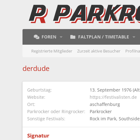
FOREN
FALTPLAN / TIMETABLE
Registrierte Mitglieder
Zurzeit aktive Besucher
Profiln
derdude
Geburtstag
13. September 1976 (Alt
Website
https://festivalisten.de
Ort
aschaffenburg
Parkrocker oder Ringrocker
Parkrocker
Sonstige Festivals
Rock im Park
Southside
Signatur