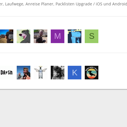
r, Laufwege, Anreise Planer, Packlisten Upgrade / iOS und Androi
M
S
K