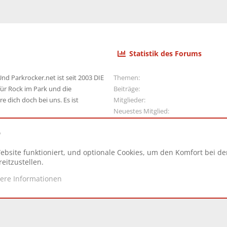
Statistik des Forums
nd Parkrocker.net ist seit 2003 DIE
Themen
ür Rock im Park und die
Beiträge
e dich doch bei uns. Es ist
Mitglieder
Neuestes Mitglied
e
ebsite funktioniert, und optionale Cookies, um den Komfort bei d
N
eitzustellen.
tere Informationen
d.
|
Style and add-ons by ThemeHouse