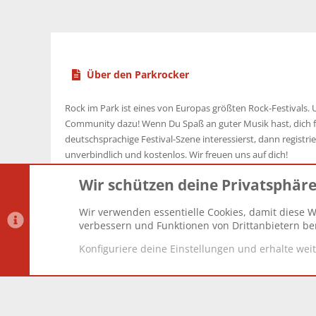
Über den Parkrocker
Rock im Park ist eines von Europas größten Rock-Festivals. U
Community dazu! Wenn Du Spaß an guter Musik hast, dich f
deutschsprachige Festival-Szene interessierst, dann registrier
unverbindlich und kostenlos. Wir freuen uns auf dich!
Wir schützen deine Privatsphär
Wir verwenden essentielle Cookies, damit diese W
Datenschutz-Einstellungen
PR Light
Deutsch [Du]
verbessern und Funktionen von Drittanbietern ber
Konfiguriere deine Einstellungen und erhalte wei
®
Community platform by XenForo
© 2010-2025 XenForo Lt