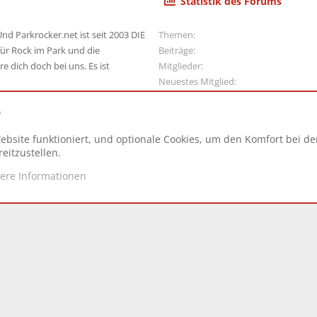
Statistik des Forums
nd Parkrocker.net ist seit 2003 DIE
Themen
ür Rock im Park und die
Beiträge
e dich doch bei uns. Es ist
Mitglieder
Neuestes Mitglied
e
ebsite funktioniert, und optionale Cookies, um den Komfort bei d
N
eitzustellen.
tere Informationen
d.
|
Style and add-ons by ThemeHouse