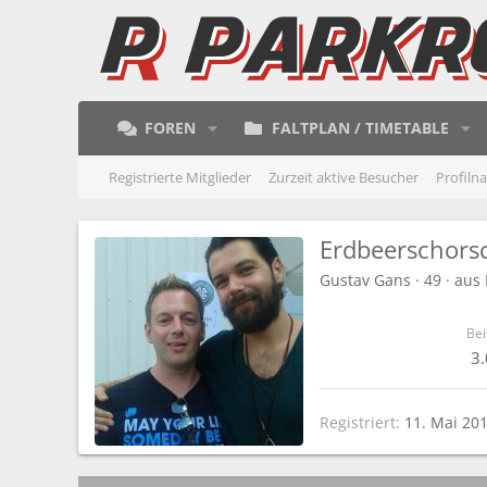
FOREN
FALTPLAN / TIMETABLE
Registrierte Mitglieder
Zurzeit aktive Besucher
Profiln
Erdbeerschors
Gustav Gans
·
49
·
aus
Bei
3
Registriert
11. Mai 20