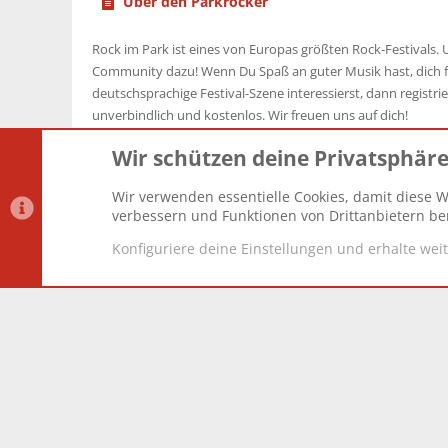
Über den Parkrocker
Rock im Park ist eines von Europas größten Rock-Festivals. U
Community dazu! Wenn Du Spaß an guter Musik hast, dich f
deutschsprachige Festival-Szene interessierst, dann registrier
unverbindlich und kostenlos. Wir freuen uns auf dich!
Wir schützen deine Privatsphär
Wir verwenden essentielle Cookies, damit diese W
Datenschutz-Einstellungen
PR Light
Deutsch [Du]
verbessern und Funktionen von Drittanbietern ber
Konfiguriere deine Einstellungen und erhalte wei
®
Community platform by XenForo
© 2010-2025 XenForo Lt