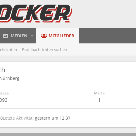
MEDIEN
MITGLIEDER
achrichten
Profilnachrichten suchen
ch
Nürnberg
träge
Media
.093
1
10
Letzte Aktivität
gestern um 12:37