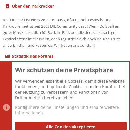
Über den Parkrocker
Rock im Park ist eines von Europas größten Rock-Festivals. Und
Parkrocker.net ist seit 2003 DIE Community dazu! Wenn Du Spaß an
guter Musik hast, dich für Rock im Park und die deutschsprachige
Festival-Szene interessierst, dann registriere dich doch bei uns. Es ist
unverbindlich und kostenlos. Wir freuen uns auf dich!
Statistik des Forums
Wir schützen deine Privatsphäre
Themen
22.121
Beiträge
825.690
Wir verwenden essentielle Cookies, damit diese Website
Mitglieder
12.427
funktioniert, und optionale Cookies, um den Komfort bei
Neuestes Mitglied
Berlin
der Nutzung zu verbessern und Funktionen von
Drittanbietern bereitzustellen.
Konfiguriere deine Einstellungen und erhalte weitere
Informationen
Datenschutz-Einstellungen
PR Light
Deutsch [Du]
Nutzungsbedingungen
Alle Cookies akzeptieren
Datenschutzerklärung
Impressum