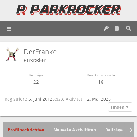
DerFranke
Parkrocker
Beiträge
Reaktionspunkte
22
18
Registriert
5. Juni 2012
Letzte Aktivität
12. Mai 2025
Finden
Profilnachrichten
Neueste Aktivitäten
Beiträge
In