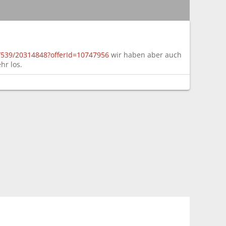
rk/539/20314848?offerId=10747956
wir haben aber auch
hr los.