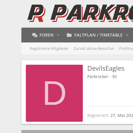
FOREN
FALTPLAN / TIMETABLE
Registrierte Mitglieder
Zurzeit aktive Besucher
Profiln
DevilsEagles
Parkrocker
·
30
D
Registriert
27. Mai 20