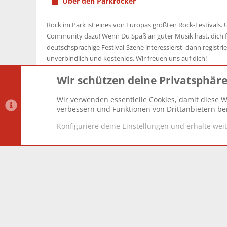
Über den Parkrocker
Rock im Park ist eines von Europas größten Rock-Festivals. U
Community dazu! Wenn Du Spaß an guter Musik hast, dich f
deutschsprachige Festival-Szene interessierst, dann registrier
unverbindlich und kostenlos. Wir freuen uns auf dich!
Wir schützen deine Privatsphär
Wir verwenden essentielle Cookies, damit diese W
Datenschutz-Einstellungen
PR Light
Deutsch [Du]
verbessern und Funktionen von Drittanbietern ber
Konfiguriere deine Einstellungen und erhalte wei
®
Community platform by XenForo
© 2010-2025 XenForo Lt