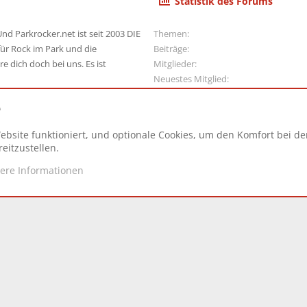
Statistik des Forums
nd Parkrocker.net ist seit 2003 DIE
Themen
ür Rock im Park und die
Beiträge
e dich doch bei uns. Es ist
Mitglieder
Neuestes Mitglied
e
ebsite funktioniert, und optionale Cookies, um den Komfort bei d
N
eitzustellen.
tere Informationen
d.
|
Style and add-ons by ThemeHouse