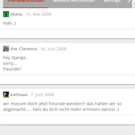
Profilnachrichten
Neueste Aktivitäten
Beiträge
In
bluna
15. Mai 2009
mäh ;)
the_Clarence
16. Juni 2008
hey Django,
sorry...
freunde?
kathaaa
7. Juni 2008
wir müssen doch jetzt freunde werden!!! das hatten wir so
abgemacht..... falls du dich nicht mehr erinnern kannst ;)