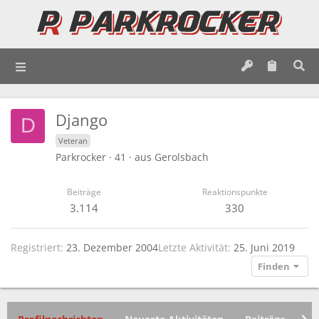
Django
D
Veteran
Parkrocker
·
41
·
aus
Gerolsbach
Beiträge
Reaktionspunkte
3.114
330
Registriert
23. Dezember 2004
Letzte Aktivität
25. Juni 2019
Finden