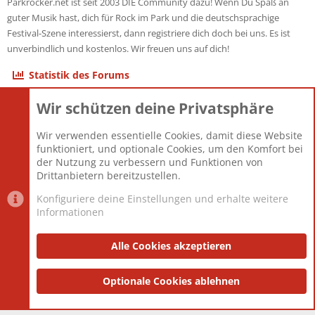
Parkrocker.net ist seit 2003 DIE Community dazu! Wenn Du Spaß an
guter Musik hast, dich für Rock im Park und die deutschsprachige
Festival-Szene interessierst, dann registriere dich doch bei uns. Es ist
unverbindlich und kostenlos. Wir freuen uns auf dich!
Statistik des Forums
Wir schützen deine Privatsphäre
Themen
22.121
Beiträge
825.675
Wir verwenden essentielle Cookies, damit diese Website
Mitglieder
12.425
funktioniert, und optionale Cookies, um den Komfort bei
Neuestes Mitglied
Toddster85
der Nutzung zu verbessern und Funktionen von
Drittanbietern bereitzustellen.
Konfiguriere deine Einstellungen und erhalte weitere
Informationen
Datenschutz-Einstellungen
PR Light
Deutsch [Du]
Nutzungsbedingungen
Alle Cookies akzeptieren
Datenschutzerklärung
Impressum
®
Community platform by XenForo
Optionale Cookies ablehnen
© 2010-2025 XenForo Ltd.
|
Style
and add-ons by ThemeHouse