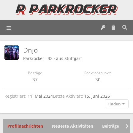
Dnjo
Parkrocker
·
32
·
aus
Stuttgart
Beiträge
Reaktionspunkte
37
30
Registriert
11. Mai 2024
Letzte Aktivität
15. Juni 2026
Finden
Profilnachrichten
Neueste Aktivitäten
Beiträge
In