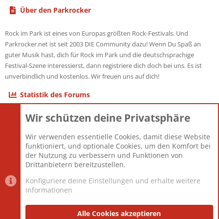
Über den Parkrocker
Rock im Park ist eines von Europas größten Rock-Festivals. Und
Parkrocker.net ist seit 2003 DIE Community dazu! Wenn Du Spaß an
guter Musik hast, dich für Rock im Park und die deutschsprachige
Festival-Szene interessierst, dann registriere dich doch bei uns. Es ist
unverbindlich und kostenlos. Wir freuen uns auf dich!
Statistik des Forums
Wir schützen deine Privatsphäre
Themen
22.121
Beiträge
825.694
Wir verwenden essentielle Cookies, damit diese Website
Mitglieder
12.427
funktioniert, und optionale Cookies, um den Komfort bei
Neuestes Mitglied
Berlin
der Nutzung zu verbessern und Funktionen von
Drittanbietern bereitzustellen.
Konfiguriere deine Einstellungen und erhalte weitere
Informationen
Datenschutz-Einstellungen
PR Light
Deutsch [Du]
Nutzungsbedingungen
Alle Cookies akzeptieren
Datenschutzerklärung
Impressum