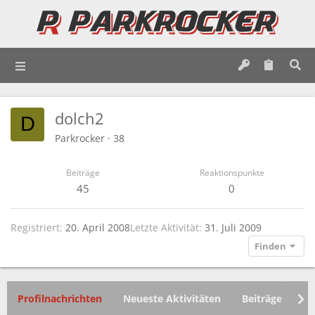
dolch2
D
Parkrocker
·
38
Beiträge
Reaktionspunkte
45
0
Registriert
20. April 2008
Letzte Aktivität
31. Juli 2009
Finden
Profilnachrichten
Neueste Aktivitäten
Beiträge
In