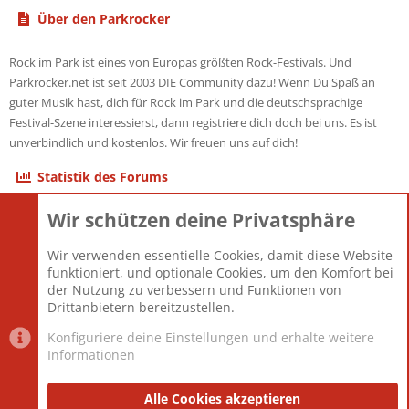
Über den Parkrocker
Rock im Park ist eines von Europas größten Rock-Festivals. Und
Parkrocker.net ist seit 2003 DIE Community dazu! Wenn Du Spaß an
guter Musik hast, dich für Rock im Park und die deutschsprachige
Festival-Szene interessierst, dann registriere dich doch bei uns. Es ist
unverbindlich und kostenlos. Wir freuen uns auf dich!
Statistik des Forums
Wir schützen deine Privatsphäre
Themen
22.120
Beiträge
825.661
Wir verwenden essentielle Cookies, damit diese Website
Mitglieder
12.425
funktioniert, und optionale Cookies, um den Komfort bei
Neuestes Mitglied
Toddster85
der Nutzung zu verbessern und Funktionen von
Drittanbietern bereitzustellen.
Konfiguriere deine Einstellungen und erhalte weitere
Informationen
Datenschutz-Einstellungen
PR Light
Deutsch [Du]
Nutzungsbedingungen
Alle Cookies akzeptieren
Datenschutzerklärung
Impressum