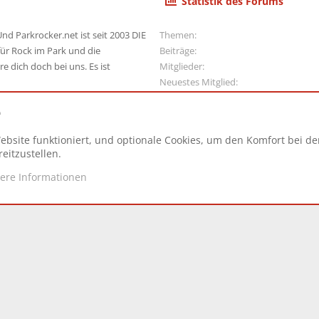
Statistik des Forums
nd Parkrocker.net ist seit 2003 DIE
Themen
ür Rock im Park und die
Beiträge
e dich doch bei uns. Es ist
Mitglieder
Neuestes Mitglied
e
ebsite funktioniert, und optionale Cookies, um den Komfort bei d
N
eitzustellen.
tere Informationen
d.
|
Style and add-ons by ThemeHouse