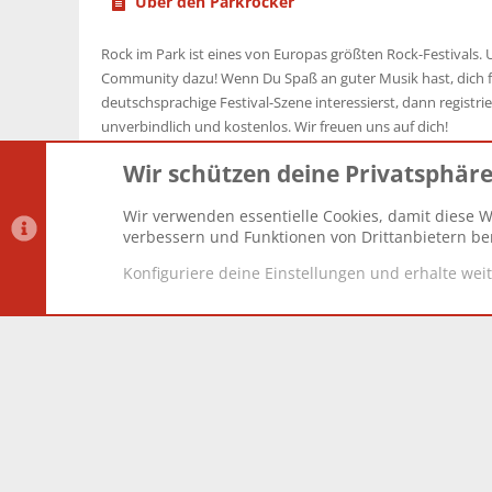
Über den Parkrocker
Rock im Park ist eines von Europas größten Rock-Festivals. U
Community dazu! Wenn Du Spaß an guter Musik hast, dich f
deutschsprachige Festival-Szene interessierst, dann registrier
unverbindlich und kostenlos. Wir freuen uns auf dich!
Wir schützen deine Privatsphär
Wir verwenden essentielle Cookies, damit diese W
Datenschutz-Einstellungen
PR Light
Deutsch [Du]
verbessern und Funktionen von Drittanbietern ber
Konfiguriere deine Einstellungen und erhalte wei
®
Community platform by XenForo
© 2010-2025 XenForo Lt