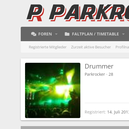
FOREN
FALTPLAN / TIMETABLE
Registrierte Mitglieder
Zurzeit aktive Besucher
Profiln
Drummer
Parkrocker
·
28
Registriert
14. Juli 201