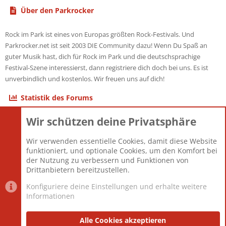
Über den Parkrocker
Rock im Park ist eines von Europas größten Rock-Festivals. Und
Parkrocker.net ist seit 2003 DIE Community dazu! Wenn Du Spaß an
guter Musik hast, dich für Rock im Park und die deutschsprachige
Festival-Szene interessierst, dann registriere dich doch bei uns. Es ist
unverbindlich und kostenlos. Wir freuen uns auf dich!
Statistik des Forums
Wir schützen deine Privatsphäre
Themen
22.121
Beiträge
825.678
Wir verwenden essentielle Cookies, damit diese Website
Mitglieder
12.426
funktioniert, und optionale Cookies, um den Komfort bei
Neuestes Mitglied
nabulamisika
der Nutzung zu verbessern und Funktionen von
Drittanbietern bereitzustellen.
Konfiguriere deine Einstellungen und erhalte weitere
Informationen
Datenschutz-Einstellungen
PR Light
Deutsch [Du]
Nutzungsbedingungen
Alle Cookies akzeptieren
Datenschutzerklärung
Impressum