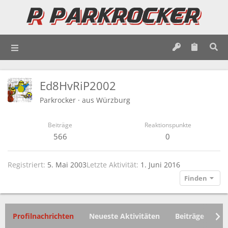
Ed8HvRiP2002
Parkrocker
·
aus
Würzburg
Beiträge
Reaktionspunkte
566
0
Registriert
5. Mai 2003
Letzte Aktivität
1. Juni 2016
Finden
Profilnachrichten
Neueste Aktivitäten
Beiträge
In