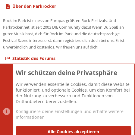
Über den Parkrocker
Rock im Park ist eines von Europas größten Rock-Festivals. Und
Parkrocker.net ist seit 2003 DIE Community dazu! Wenn Du Spaß an
guter Musik hast, dich für Rock im Park und die deutschsprachige
Festival-Szene interessierst, dann registriere dich doch bei uns. Es ist
unverbindlich und kostenlos. Wir freuen uns auf dich!
Statistik des Forums
Wir schützen deine Privatsphäre
Themen
22.120
Beiträge
825.661
Wir verwenden essentielle Cookies, damit diese Website
Mitglieder
12.425
funktioniert, und optionale Cookies, um den Komfort bei
Neuestes Mitglied
Toddster85
der Nutzung zu verbessern und Funktionen von
Drittanbietern bereitzustellen.
Konfiguriere deine Einstellungen und erhalte weitere
Informationen
Datenschutz-Einstellungen
PR Light
Deutsch [Du]
Nutzungsbedingungen
Alle Cookies akzeptieren
Datenschutzerklärung
Impressum