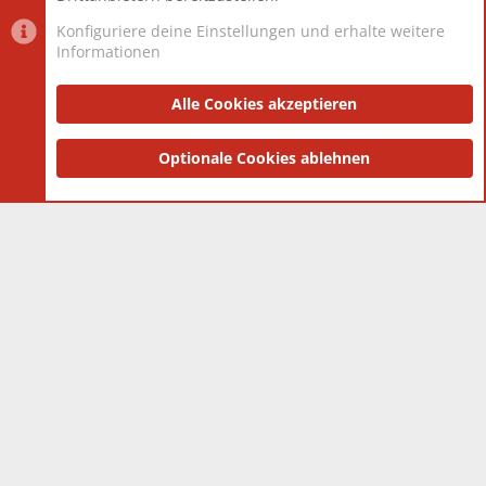
Konfiguriere deine Einstellungen und erhalte weitere
Informationen
Datenschutz-Einstellungen
PR Light
Deutsch [Du]
Nutzungsbedingungen
Alle Cookies akzeptieren
Datenschutzerklärung
Impressum
®
Community platform by XenForo
Optionale Cookies ablehnen
© 2010-2025 XenForo Ltd.
|
Style
and add-ons by ThemeHouse