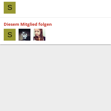
S
Diesem Mitglied folgen
S