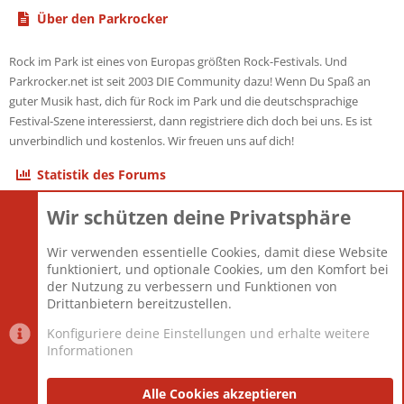
Über den Parkrocker
Rock im Park ist eines von Europas größten Rock-Festivals. Und
Parkrocker.net ist seit 2003 DIE Community dazu! Wenn Du Spaß an
guter Musik hast, dich für Rock im Park und die deutschsprachige
Festival-Szene interessierst, dann registriere dich doch bei uns. Es ist
unverbindlich und kostenlos. Wir freuen uns auf dich!
Statistik des Forums
Wir schützen deine Privatsphäre
Themen
22.121
Beiträge
825.690
Wir verwenden essentielle Cookies, damit diese Website
Mitglieder
12.427
funktioniert, und optionale Cookies, um den Komfort bei
Neuestes Mitglied
Berlin
der Nutzung zu verbessern und Funktionen von
Drittanbietern bereitzustellen.
Konfiguriere deine Einstellungen und erhalte weitere
Informationen
Datenschutz-Einstellungen
PR Light
Deutsch [Du]
Nutzungsbedingungen
Alle Cookies akzeptieren
Datenschutzerklärung
Impressum