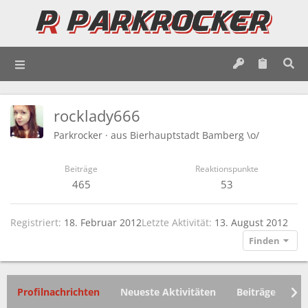
rocklady666
Parkrocker
·
aus
Bierhauptstadt Bamberg \o/
Beiträge
Reaktionspunkte
465
53
Registriert
18. Februar 2012
Letzte Aktivität
13. August 2012
Finden
Profilnachrichten
Neueste Aktivitäten
Beiträge
In