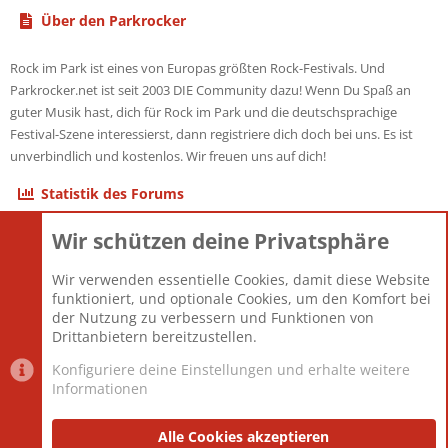
Über den Parkrocker
Rock im Park ist eines von Europas größten Rock-Festivals. Und
Parkrocker.net ist seit 2003 DIE Community dazu! Wenn Du Spaß an
guter Musik hast, dich für Rock im Park und die deutschsprachige
Festival-Szene interessierst, dann registriere dich doch bei uns. Es ist
unverbindlich und kostenlos. Wir freuen uns auf dich!
Statistik des Forums
Wir schützen deine Privatsphäre
Themen
22.120
Beiträge
825.659
Wir verwenden essentielle Cookies, damit diese Website
Mitglieder
12.425
funktioniert, und optionale Cookies, um den Komfort bei
Neuestes Mitglied
Toddster85
der Nutzung zu verbessern und Funktionen von
Drittanbietern bereitzustellen.
Konfiguriere deine Einstellungen und erhalte weitere
Informationen
Datenschutz-Einstellungen
PR Light
Deutsch [Du]
Nutzungsbedingungen
Alle Cookies akzeptieren
Datenschutzerklärung
Impressum