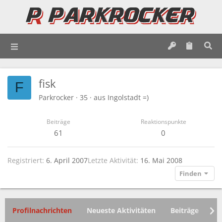
fisk
F
Parkrocker
·
35
·
aus
Ingolstadt =)
Beiträge
Reaktionspunkte
61
0
Registriert
6. April 2007
Letzte Aktivität
16. Mai 2008
Finden
Profilnachrichten
Neueste Aktivitäten
Beiträge
In