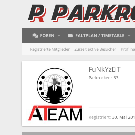
FOREN
FALTPLAN / TIMETABLE
Registrierte Mitglieder
Zurzeit aktive Besucher
Profiln
FuNkYzEiT
Parkrocker
·
33
Registriert
30. Mai 20