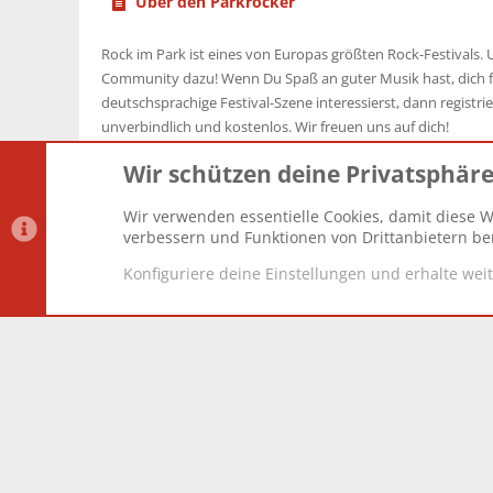
Über den Parkrocker
Rock im Park ist eines von Europas größten Rock-Festivals. U
Community dazu! Wenn Du Spaß an guter Musik hast, dich f
deutschsprachige Festival-Szene interessierst, dann registrier
unverbindlich und kostenlos. Wir freuen uns auf dich!
Wir schützen deine Privatsphär
Wir verwenden essentielle Cookies, damit diese W
Datenschutz-Einstellungen
PR Light
Deutsch [Du]
verbessern und Funktionen von Drittanbietern ber
Konfiguriere deine Einstellungen und erhalte wei
®
Community platform by XenForo
© 2010-2025 XenForo Lt