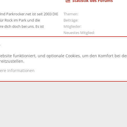
Statistik des Forums
nd Parkrocker.net ist seit 2003 DIE
Themen
ür Rock im Park und die
Beiträge
e dich doch bei uns. Es ist
Mitglieder
Neuestes Mitglied
e
ebsite funktioniert, und optionale Cookies, um den Komfort bei d
N
eitzustellen.
tere Informationen
d.
|
Style and add-ons by ThemeHouse