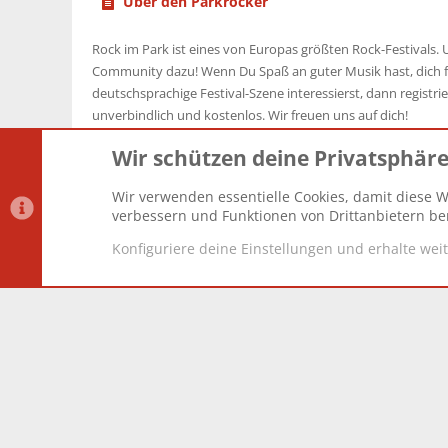
Über den Parkrocker
Rock im Park ist eines von Europas größten Rock-Festivals. U
Community dazu! Wenn Du Spaß an guter Musik hast, dich f
deutschsprachige Festival-Szene interessierst, dann registrier
unverbindlich und kostenlos. Wir freuen uns auf dich!
Wir schützen deine Privatsphär
Wir verwenden essentielle Cookies, damit diese W
Datenschutz-Einstellungen
PR Light
Deutsch [Du]
verbessern und Funktionen von Drittanbietern ber
Konfiguriere deine Einstellungen und erhalte wei
®
Community platform by XenForo
© 2010-2025 XenForo Lt