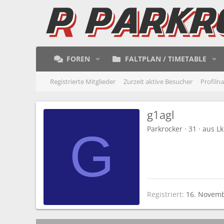
FOREN
FALTPLAN / TIMETABLE
Registrierte Mitglieder
Zurzeit aktive Besucher
Profiln
g1agl
Parkrocker
·
31
·
aus
Lk
G
Registriert
16. Novem