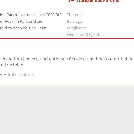
Statistik des Forums
nd Parkrocker.net ist seit 2003 DIE
Themen
ür Rock im Park und die
Beiträge
e dich doch bei uns. Es ist
Mitglieder
Neuestes Mitglied
e
ebsite funktioniert, und optionale Cookies, um den Komfort bei d
N
eitzustellen.
tere Informationen
d.
|
Style and add-ons by ThemeHouse