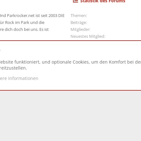
Statistik des Forums
nd Parkrocker.net ist seit 2003 DIE
Themen
ür Rock im Park und die
Beiträge
e dich doch bei uns. Es ist
Mitglieder
Neuestes Mitglied
e
ebsite funktioniert, und optionale Cookies, um den Komfort bei d
N
eitzustellen.
tere Informationen
d.
|
Style and add-ons by ThemeHouse