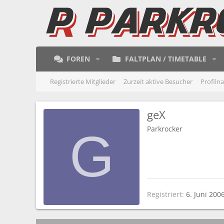
FOREN
FALTPLAN / TIMETABLE
Registrierte Mitglieder
Zurzeit aktive Besucher
Profiln
geX
Parkrocker
G
Registriert
6. Juni 200