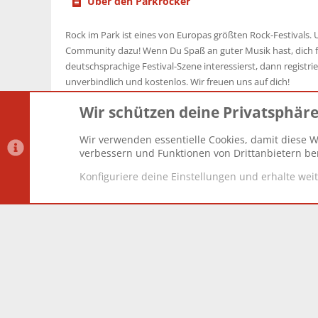
Über den Parkrocker
Rock im Park ist eines von Europas größten Rock-Festivals. U
Community dazu! Wenn Du Spaß an guter Musik hast, dich f
deutschsprachige Festival-Szene interessierst, dann registrier
unverbindlich und kostenlos. Wir freuen uns auf dich!
Wir schützen deine Privatsphär
Wir verwenden essentielle Cookies, damit diese W
Datenschutz-Einstellungen
PR Light
Deutsch [Du]
verbessern und Funktionen von Drittanbietern ber
Konfiguriere deine Einstellungen und erhalte wei
®
Community platform by XenForo
© 2010-2025 XenForo Lt