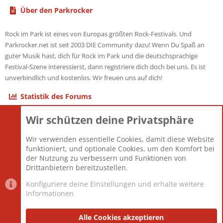
Über den Parkrocker
Rock im Park ist eines von Europas größten Rock-Festivals. Und
Parkrocker.net ist seit 2003 DIE Community dazu! Wenn Du Spaß an
guter Musik hast, dich für Rock im Park und die deutschsprachige
Festival-Szene interessierst, dann registriere dich doch bei uns. Es ist
unverbindlich und kostenlos. Wir freuen uns auf dich!
Statistik des Forums
Wir schützen deine Privatsphäre
Themen
22.120
Beiträge
825.659
Wir verwenden essentielle Cookies, damit diese Website
Mitglieder
12.425
funktioniert, und optionale Cookies, um den Komfort bei
Neuestes Mitglied
Toddster85
der Nutzung zu verbessern und Funktionen von
Drittanbietern bereitzustellen.
Konfiguriere deine Einstellungen und erhalte weitere
Informationen
Datenschutz-Einstellungen
PR Light
Deutsch [Du]
Nutzungsbedingungen
Alle Cookies akzeptieren
Datenschutzerklärung
Impressum