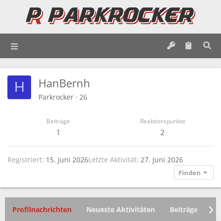
HanBernh
H
Parkrocker
·
26
Beiträge
Reaktionspunkte
1
2
Registriert
15. Juni 2026
Letzte Aktivität
27. Juni 2026
Finden
Profilnachrichten
Neueste Aktivitäten
Beiträge
In