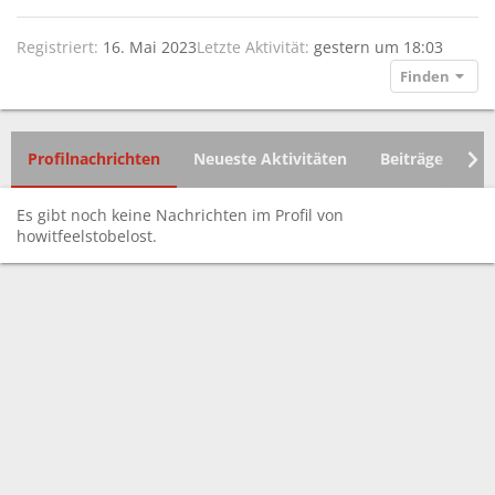
Registriert
16. Mai 2023
Letzte Aktivität
gestern um 18:03
Finden
Profilnachrichten
Neueste Aktivitäten
Beiträge
In
Es gibt noch keine Nachrichten im Profil von
howitfeelstobelost.