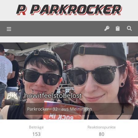
howitfeelstobelost
Parkrocker
·
32
·
aus
Meiningen
Beiträge
Reaktionspunkte
153
80