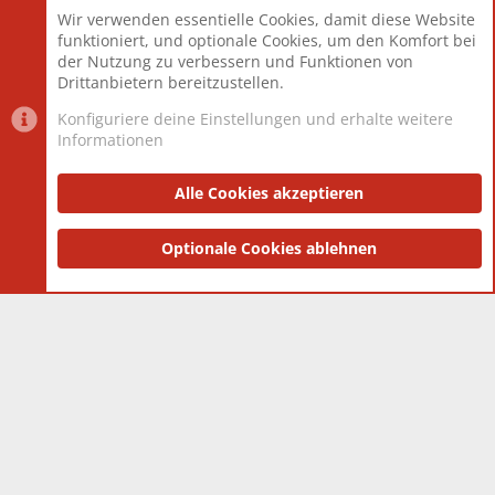
Beiträge
825.690
Wir verwenden essentielle Cookies, damit diese Website
Mitglieder
12.427
funktioniert, und optionale Cookies, um den Komfort bei
Neuestes Mitglied
Berlin
der Nutzung zu verbessern und Funktionen von
Drittanbietern bereitzustellen.
Konfiguriere deine Einstellungen und erhalte weitere
Informationen
Datenschutz-Einstellungen
PR Light
Deutsch [Du]
Nutzungsbedingungen
Alle Cookies akzeptieren
Datenschutzerklärung
Impressum
®
Community platform by XenForo
Optionale Cookies ablehnen
© 2010-2025 XenForo Ltd.
|
Style
and add-ons by ThemeHouse