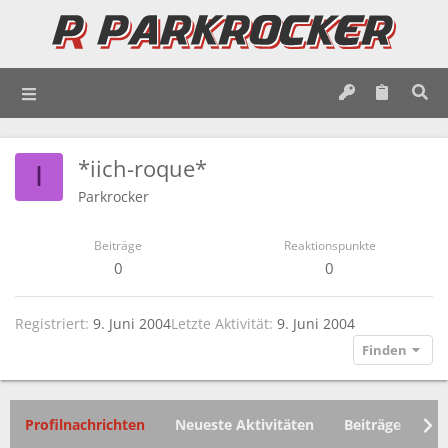
*iich-roque*
I
Parkrocker
Beiträge
Reaktionspunkte
0
0
Registriert
9. Juni 2004
Letzte Aktivität
9. Juni 2004
Finden
Profilnachrichten
Neueste Aktivitäten
Beiträge
In