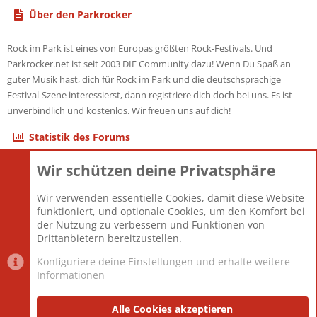
Über den Parkrocker
Rock im Park ist eines von Europas größten Rock-Festivals. Und
Parkrocker.net ist seit 2003 DIE Community dazu! Wenn Du Spaß an
guter Musik hast, dich für Rock im Park und die deutschsprachige
Festival-Szene interessierst, dann registriere dich doch bei uns. Es ist
unverbindlich und kostenlos. Wir freuen uns auf dich!
Statistik des Forums
Wir schützen deine Privatsphäre
Themen
22.120
Beiträge
825.659
Wir verwenden essentielle Cookies, damit diese Website
Mitglieder
12.425
funktioniert, und optionale Cookies, um den Komfort bei
Neuestes Mitglied
Toddster85
der Nutzung zu verbessern und Funktionen von
Drittanbietern bereitzustellen.
Konfiguriere deine Einstellungen und erhalte weitere
Informationen
Datenschutz-Einstellungen
PR Light
Deutsch [Du]
Nutzungsbedingungen
Alle Cookies akzeptieren
Datenschutzerklärung
Impressum