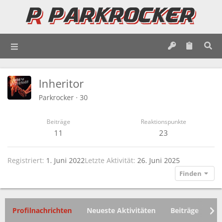
Inheritor
Parkrocker
·
30
Beiträge
Reaktionspunkte
11
23
Registriert
1. Juni 2022
Letzte Aktivität
26. Juni 2025
Finden
Profilnachrichten
Neueste Aktivitäten
Beiträge
In