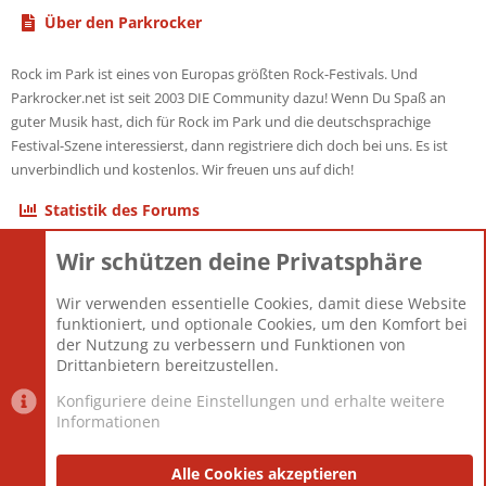
Über den Parkrocker
Rock im Park ist eines von Europas größten Rock-Festivals. Und
Parkrocker.net ist seit 2003 DIE Community dazu! Wenn Du Spaß an
guter Musik hast, dich für Rock im Park und die deutschsprachige
Festival-Szene interessierst, dann registriere dich doch bei uns. Es ist
unverbindlich und kostenlos. Wir freuen uns auf dich!
Statistik des Forums
Wir schützen deine Privatsphäre
Themen
22.120
Beiträge
825.659
Wir verwenden essentielle Cookies, damit diese Website
Mitglieder
12.425
funktioniert, und optionale Cookies, um den Komfort bei
Neuestes Mitglied
Toddster85
der Nutzung zu verbessern und Funktionen von
Drittanbietern bereitzustellen.
Konfiguriere deine Einstellungen und erhalte weitere
Informationen
Datenschutz-Einstellungen
PR Light
Deutsch [Du]
Nutzungsbedingungen
Alle Cookies akzeptieren
Datenschutzerklärung
Impressum