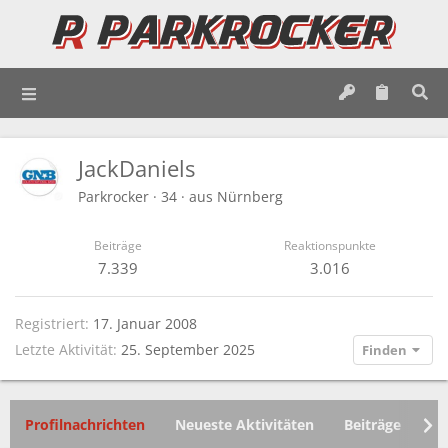
JackDaniels
Parkrocker
·
34
·
aus
Nürnberg
Beiträge
Reaktionspunkte
7.339
3.016
Registriert
17. Januar 2008
Letzte Aktivität
25. September 2025
Finden
Profilnachrichten
Neueste Aktivitäten
Beiträge
In