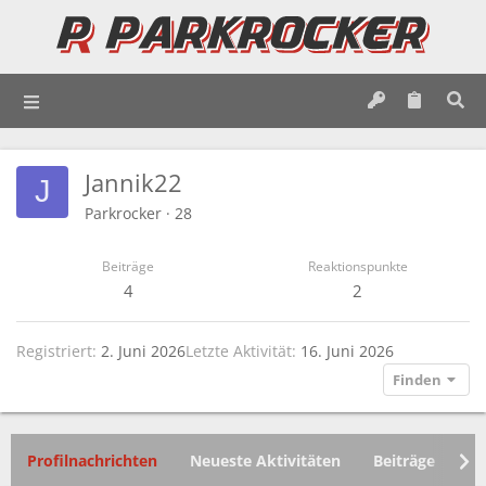
Jannik22
J
Parkrocker
·
28
Beiträge
Reaktionspunkte
4
2
Registriert
2. Juni 2026
Letzte Aktivität
16. Juni 2026
Finden
Profilnachrichten
Neueste Aktivitäten
Beiträge
In