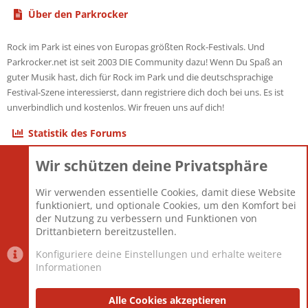
Über den Parkrocker
Rock im Park ist eines von Europas größten Rock-Festivals. Und
Parkrocker.net ist seit 2003 DIE Community dazu! Wenn Du Spaß an
guter Musik hast, dich für Rock im Park und die deutschsprachige
Festival-Szene interessierst, dann registriere dich doch bei uns. Es ist
unverbindlich und kostenlos. Wir freuen uns auf dich!
Statistik des Forums
Wir schützen deine Privatsphäre
Themen
22.121
Beiträge
825.694
Wir verwenden essentielle Cookies, damit diese Website
Mitglieder
12.427
funktioniert, und optionale Cookies, um den Komfort bei
Neuestes Mitglied
Berlin
der Nutzung zu verbessern und Funktionen von
Drittanbietern bereitzustellen.
Konfiguriere deine Einstellungen und erhalte weitere
Informationen
Datenschutz-Einstellungen
PR Light
Deutsch [Du]
Nutzungsbedingungen
Alle Cookies akzeptieren
Datenschutzerklärung
Impressum