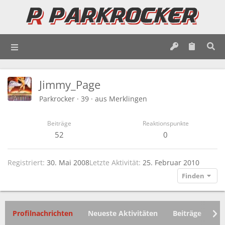
Jimmy_Page
Parkrocker
·
39
·
aus
Merklingen
Beiträge
Reaktionspunkte
52
0
Registriert
30. Mai 2008
Letzte Aktivität
25. Februar 2010
Finden
Profilnachrichten
Neueste Aktivitäten
Beiträge
In