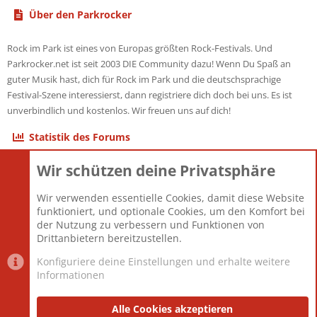
Über den Parkrocker
Rock im Park ist eines von Europas größten Rock-Festivals. Und
Parkrocker.net ist seit 2003 DIE Community dazu! Wenn Du Spaß an
guter Musik hast, dich für Rock im Park und die deutschsprachige
Festival-Szene interessierst, dann registriere dich doch bei uns. Es ist
unverbindlich und kostenlos. Wir freuen uns auf dich!
Statistik des Forums
Wir schützen deine Privatsphäre
Themen
22.121
Beiträge
825.675
Wir verwenden essentielle Cookies, damit diese Website
Mitglieder
12.425
funktioniert, und optionale Cookies, um den Komfort bei
Neuestes Mitglied
Toddster85
der Nutzung zu verbessern und Funktionen von
Drittanbietern bereitzustellen.
Konfiguriere deine Einstellungen und erhalte weitere
Informationen
Datenschutz-Einstellungen
PR Light
Deutsch [Du]
Nutzungsbedingungen
Alle Cookies akzeptieren
Datenschutzerklärung
Impressum