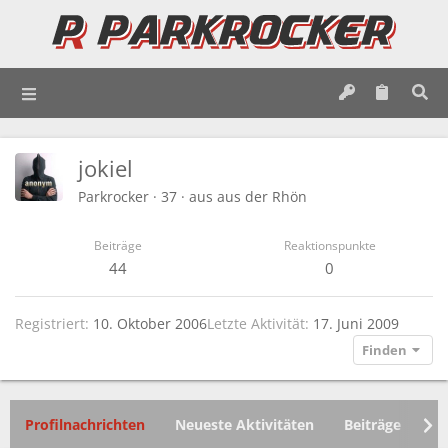
jokiel
Parkrocker
·
37
·
aus
aus der Rhön
Beiträge
Reaktionspunkte
44
0
Registriert
10. Oktober 2006
Letzte Aktivität
17. Juni 2009
Finden
Profilnachrichten
Neueste Aktivitäten
Beiträge
In