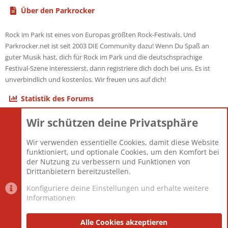
Über den Parkrocker
Rock im Park ist eines von Europas größten Rock-Festivals. Und
Parkrocker.net ist seit 2003 DIE Community dazu! Wenn Du Spaß an
guter Musik hast, dich für Rock im Park und die deutschsprachige
Festival-Szene interessierst, dann registriere dich doch bei uns. Es ist
unverbindlich und kostenlos. Wir freuen uns auf dich!
Statistik des Forums
Wir schützen deine Privatsphäre
Themen
22.121
Beiträge
825.690
Wir verwenden essentielle Cookies, damit diese Website
Mitglieder
12.427
funktioniert, und optionale Cookies, um den Komfort bei
Neuestes Mitglied
Berlin
der Nutzung zu verbessern und Funktionen von
Drittanbietern bereitzustellen.
Konfiguriere deine Einstellungen und erhalte weitere
Informationen
Datenschutz-Einstellungen
PR Light
Deutsch [Du]
Nutzungsbedingungen
Alle Cookies akzeptieren
Datenschutzerklärung
Impressum