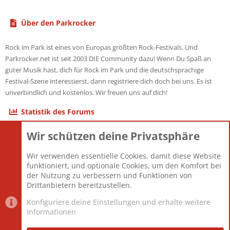
Über den Parkrocker
Rock im Park ist eines von Europas größten Rock-Festivals. Und
Parkrocker.net ist seit 2003 DIE Community dazu! Wenn Du Spaß an
guter Musik hast, dich für Rock im Park und die deutschsprachige
Festival-Szene interessierst, dann registriere dich doch bei uns. Es ist
unverbindlich und kostenlos. Wir freuen uns auf dich!
Statistik des Forums
Wir schützen deine Privatsphäre
Themen
22.121
Beiträge
825.694
Wir verwenden essentielle Cookies, damit diese Website
Mitglieder
12.427
funktioniert, und optionale Cookies, um den Komfort bei
Neuestes Mitglied
Berlin
der Nutzung zu verbessern und Funktionen von
Drittanbietern bereitzustellen.
Konfiguriere deine Einstellungen und erhalte weitere
Informationen
Datenschutz-Einstellungen
PR Light
Deutsch [Du]