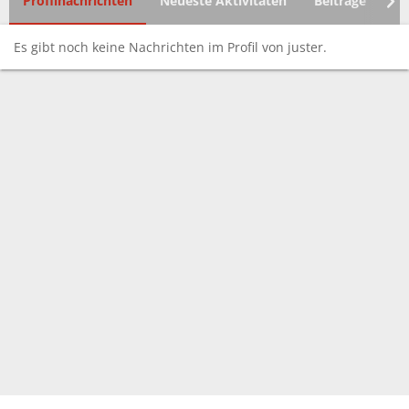
Profilnachrichten
Neueste Aktivitäten
Beiträge
In
Es gibt noch keine Nachrichten im Profil von juster.