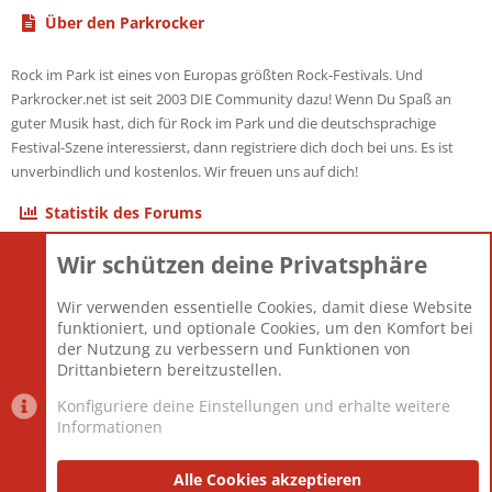
Über den Parkrocker
Rock im Park ist eines von Europas größten Rock-Festivals. Und
Parkrocker.net ist seit 2003 DIE Community dazu! Wenn Du Spaß an
guter Musik hast, dich für Rock im Park und die deutschsprachige
Festival-Szene interessierst, dann registriere dich doch bei uns. Es ist
unverbindlich und kostenlos. Wir freuen uns auf dich!
Statistik des Forums
Wir schützen deine Privatsphäre
Themen
22.121
Beiträge
825.675
Wir verwenden essentielle Cookies, damit diese Website
Mitglieder
12.425
funktioniert, und optionale Cookies, um den Komfort bei
Neuestes Mitglied
Toddster85
der Nutzung zu verbessern und Funktionen von
Drittanbietern bereitzustellen.
Konfiguriere deine Einstellungen und erhalte weitere
Informationen
Datenschutz-Einstellungen
PR Light
Deutsch [Du]
Nutzungsbedingungen
Alle Cookies akzeptieren
Datenschutzerklärung
Impressum