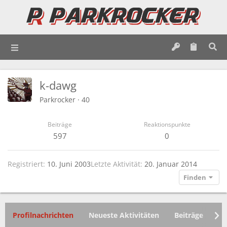
k-dawg
Parkrocker
·
40
Beiträge
Reaktionspunkte
597
0
Registriert
10. Juni 2003
Letzte Aktivität
20. Januar 2014
Finden
Profilnachrichten
Neueste Aktivitäten
Beiträge
In