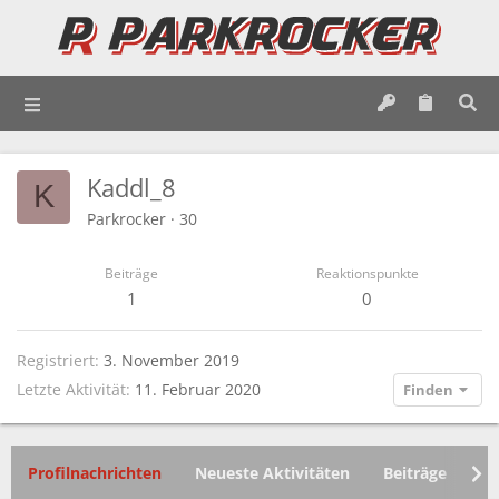
Kaddl_8
K
Parkrocker
·
30
Beiträge
Reaktionspunkte
1
0
Registriert
3. November 2019
Letzte Aktivität
11. Februar 2020
Finden
Profilnachrichten
Neueste Aktivitäten
Beiträge
In