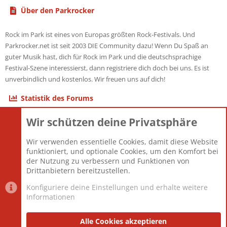
Über den Parkrocker
Rock im Park ist eines von Europas größten Rock-Festivals. Und
Parkrocker.net ist seit 2003 DIE Community dazu! Wenn Du Spaß an
guter Musik hast, dich für Rock im Park und die deutschsprachige
Festival-Szene interessierst, dann registriere dich doch bei uns. Es ist
unverbindlich und kostenlos. Wir freuen uns auf dich!
Statistik des Forums
Wir schützen deine Privatsphäre
Themen
22.121
Beiträge
825.694
Wir verwenden essentielle Cookies, damit diese Website
Mitglieder
12.427
funktioniert, und optionale Cookies, um den Komfort bei
Neuestes Mitglied
Berlin
der Nutzung zu verbessern und Funktionen von
Drittanbietern bereitzustellen.
Konfiguriere deine Einstellungen und erhalte weitere
Informationen
Datenschutz-Einstellungen
PR Light
Deutsch [Du]
Nutzungsbedingungen
Alle Cookies akzeptieren
Datenschutzerklärung
Impressum