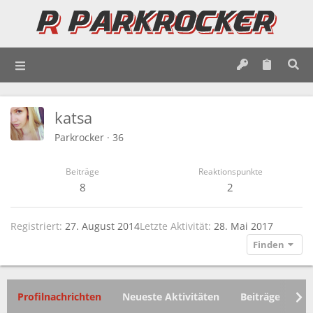
katsa
Parkrocker
·
36
Beiträge
Reaktionspunkte
8
2
Registriert
27. August 2014
Letzte Aktivität
28. Mai 2017
Finden
Profilnachrichten
Neueste Aktivitäten
Beiträge
In