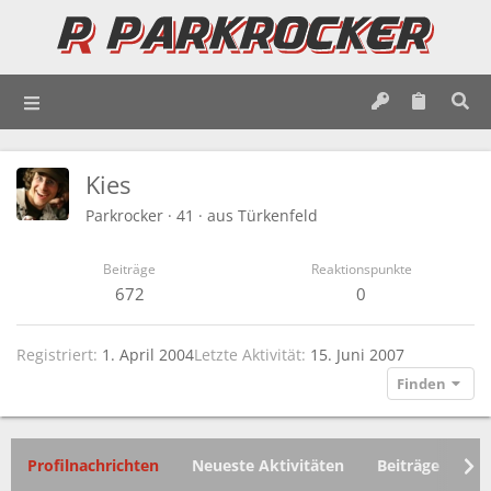
Kies
Parkrocker
·
41
·
aus
Türkenfeld
Beiträge
Reaktionspunkte
672
0
Registriert
1. April 2004
Letzte Aktivität
15. Juni 2007
Finden
Profilnachrichten
Neueste Aktivitäten
Beiträge
In