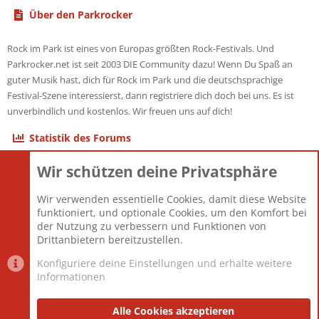
Über den Parkrocker
Rock im Park ist eines von Europas größten Rock-Festivals. Und
Parkrocker.net ist seit 2003 DIE Community dazu! Wenn Du Spaß an
guter Musik hast, dich für Rock im Park und die deutschsprachige
Festival-Szene interessierst, dann registriere dich doch bei uns. Es ist
unverbindlich und kostenlos. Wir freuen uns auf dich!
Statistik des Forums
Wir schützen deine Privatsphäre
Themen
22.121
Beiträge
825.675
Wir verwenden essentielle Cookies, damit diese Website
Mitglieder
12.425
funktioniert, und optionale Cookies, um den Komfort bei
Neuestes Mitglied
Toddster85
der Nutzung zu verbessern und Funktionen von
Drittanbietern bereitzustellen.
Konfiguriere deine Einstellungen und erhalte weitere
Informationen
Datenschutz-Einstellungen
PR Light
Deutsch [Du]
Nutzungsbedingungen
Alle Cookies akzeptieren
Datenschutzerklärung
Impressum