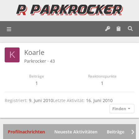
Koarle
K
Parkrocker
·
43
Beiträge
Reaktionspunkte
1
1
Registriert
9. Juni 2010
Letzte Aktivität
16. Juni 2010
Finden
Profilnachrichten
Neueste Aktivitäten
Beiträge
In