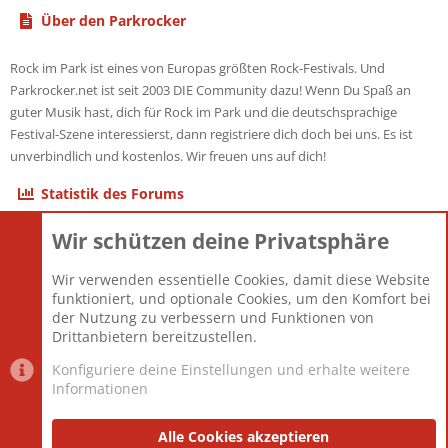
Über den Parkrocker
Rock im Park ist eines von Europas größten Rock-Festivals. Und
Parkrocker.net ist seit 2003 DIE Community dazu! Wenn Du Spaß an
guter Musik hast, dich für Rock im Park und die deutschsprachige
Festival-Szene interessierst, dann registriere dich doch bei uns. Es ist
unverbindlich und kostenlos. Wir freuen uns auf dich!
Statistik des Forums
Wir schützen deine Privatsphäre
Themen
22.121
Beiträge
825.694
Wir verwenden essentielle Cookies, damit diese Website
Mitglieder
12.427
funktioniert, und optionale Cookies, um den Komfort bei
Neuestes Mitglied
Berlin
der Nutzung zu verbessern und Funktionen von
Drittanbietern bereitzustellen.
Konfiguriere deine Einstellungen und erhalte weitere
Informationen
Datenschutz-Einstellungen
PR Light
Deutsch [Du]
Nutzungsbedingungen
Alle Cookies akzeptieren
Datenschutzerklärung
Impressum