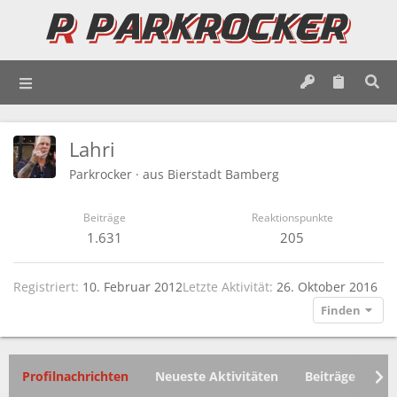
Lahri
Parkrocker
·
aus
Bierstadt Bamberg
Beiträge
Reaktionspunkte
1.631
205
Registriert
10. Februar 2012
Letzte Aktivität
26. Oktober 2016
Finden
Profilnachrichten
Neueste Aktivitäten
Beiträge
In