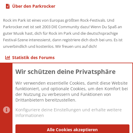
Über den Parkrocker
Rock im Park ist eines von Europas größten Rock-Festivals. Und
Parkrocker.net ist seit 2003 DIE Community dazu! Wenn Du Spaß an
guter Musik hast, dich für Rock im Park und die deutschsprachige
Festival-Szene interessierst, dann registriere dich doch bei uns. Es ist
unverbindlich und kostenlos. Wir freuen uns auf dich!
Statistik des Forums
Wir schützen deine Privatsphäre
Themen
22.121
Beiträge
825.675
Wir verwenden essentielle Cookies, damit diese Website
Mitglieder
12.425
funktioniert, und optionale Cookies, um den Komfort bei
Neuestes Mitglied
Toddster85
der Nutzung zu verbessern und Funktionen von
Drittanbietern bereitzustellen.
Konfiguriere deine Einstellungen und erhalte weitere
Informationen
Datenschutz-Einstellungen
PR Light
Deutsch [Du]
Nutzungsbedingungen
Alle Cookies akzeptieren
Datenschutzerklärung
Impressum