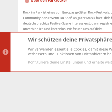
Über den Parkrocker
Rock im Park ist eines von Europas größten Rock-Festivals. U
Community dazu! Wenn Du Spaß an guter Musik hast, dich f
deutschsprachige Festival-Szene interessierst, dann registrier
unverbindlich und kostenlos. Wir freuen uns auf dich!
Wir schützen deine Privatsphär
Wir verwenden essentielle Cookies, damit diese W
Datenschutz-Einstellungen
PR Light
Deutsch [Du]
verbessern und Funktionen von Drittanbietern ber
Konfiguriere deine Einstellungen und erhalte wei
®
Community platform by XenForo
© 2010-2025 XenForo Lt