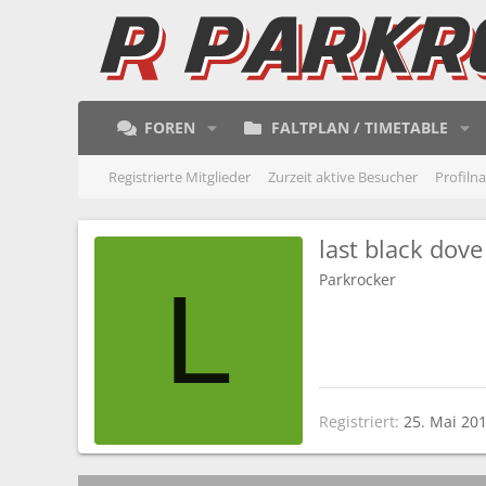
FOREN
FALTPLAN / TIMETABLE
Registrierte Mitglieder
Zurzeit aktive Besucher
Profiln
last black dove
Parkrocker
L
Registriert
25. Mai 20