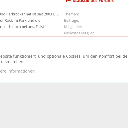
Statistik des Forums
nd Parkrocker.net ist seit 2003 DIE
Themen
ür Rock im Park und die
Beiträge
e dich doch bei uns. Es ist
Mitglieder
Neuestes Mitglied
e
ebsite funktioniert, und optionale Cookies, um den Komfort bei d
N
eitzustellen.
tere Informationen
d.
|
Style and add-ons by ThemeHouse