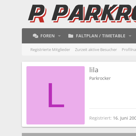
FOREN
FALTPLAN / TIMETABLE
Registrierte Mitglieder
Zurzeit aktive Besucher
Profiln
lila
Parkrocker
L
Registriert
16. Juni 20