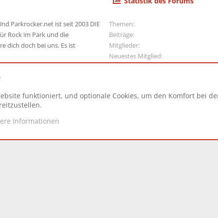
Statistik des Forums
nd Parkrocker.net ist seit 2003 DIE
Themen
ür Rock im Park und die
Beiträge
e dich doch bei uns. Es ist
Mitglieder
Neuestes Mitglied
e
ebsite funktioniert, und optionale Cookies, um den Komfort bei d
N
eitzustellen.
tere Informationen
d.
|
Style and add-ons by ThemeHouse