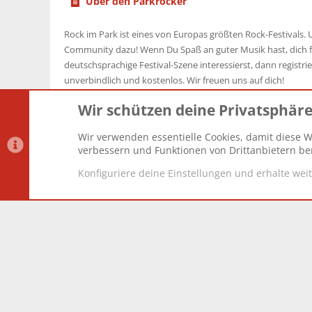
Über den Parkrocker
Rock im Park ist eines von Europas größten Rock-Festivals. U
Community dazu! Wenn Du Spaß an guter Musik hast, dich f
deutschsprachige Festival-Szene interessierst, dann registrier
unverbindlich und kostenlos. Wir freuen uns auf dich!
Wir schützen deine Privatsphär
Wir verwenden essentielle Cookies, damit diese W
Datenschutz-Einstellungen
PR Light
Deutsch [Du]
verbessern und Funktionen von Drittanbietern ber
Konfiguriere deine Einstellungen und erhalte wei
®
Community platform by XenForo
© 2010-2025 XenForo Lt