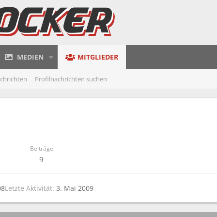
MEDIEN
MITGLIEDER
achrichten
Profilnachrichten suchen
Beiträge
9
08
Letzte Aktivität
3. Mai 2009